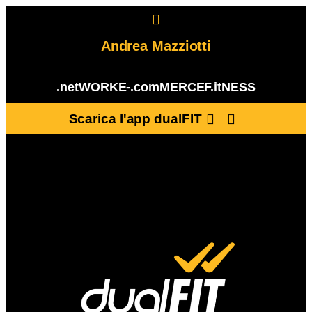
Andrea Mazziotti
.netWORK
E-.comMERCE
F.itNESS
Scarica l'app dualFIT