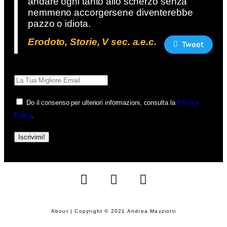
andare ogni tanto allo scherzo senza
nemmeno accorgersene diventerebbe
pazzo o idiota.
Erodoto, Storie, V sec. a.e.c.
Tweet
Do il consenso per ulteriori informazioni, consulta la
Privacy
Policy
.
Iscrivimi!
About | Copyright © 2021 Andrea Mazziotti